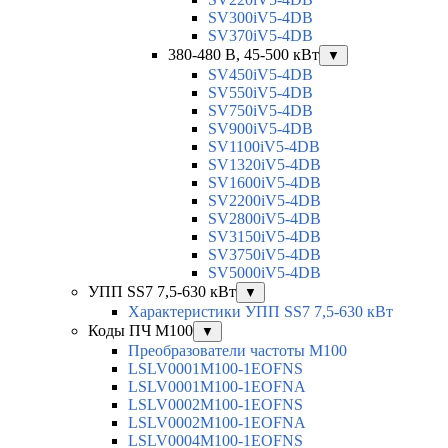
SV300iV5-4DB
SV370iV5-4DB
380-480 В, 45-500 кВт
▼
SV450iV5-4DB
SV550iV5-4DB
SV750iV5-4DB
SV900iV5-4DB
SV1100iV5-4DB
SV1320iV5-4DB
SV1600iV5-4DB
SV2200iV5-4DB
SV2800iV5-4DB
SV3150iV5-4DB
SV3750iV5-4DB
SV5000iV5-4DB
УПП SS7 7,5-630 кВт
▼
Характеристики УПП SS7 7,5-630 кВт
Коды ПЧ М100
▼
Преобразователи частоты M100
LSLV0001M100-1EOFNS
LSLV0001M100-1EOFNA
LSLV0002M100-1EOFNS
LSLV0002M100-1EOFNA
LSLV0004M100-1EOFNS