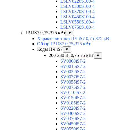
LSLV0220S100-4
LSLV0300S100-4
LSLV0370S100-4
LSLV0450S100-4
LSLV0550S100-4
LSLV0750S100-4
ПЧ iS7 0,75-375 кВт
▼
Характеристики ПЧ iS7 0,75-375 кВт
Обзор ПЧ iS7 0,75-375 кВт
Коды ПЧ iS7
▼
200-230 В, 0,75-75 кВт
▼
SV0008iS7-2
SV0015iS7-2
SV0022iS7-2
SV0037iS7-2
SV0055iS7-2
SV0075iS7-2
SV0110iS7-2
SV0150iS7-2
SV0185iS7-2
SV0220iS7-2
SV0300iS7-2
SV0370iS7-2
SV0450iS7-2
SV0550iS7-2