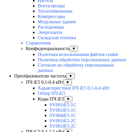
Насосы
Вентиляторы
Теплообменники
Компрессоры
Модульные здания
Расходомеры
Энергоцепи
Складская техника
Справочник
Конфиденциальность
▼
Политика использования файлов cookie
Политика обработки персональных данных
Согласие на обработку персональных
данных
Преобразователи частоты
▼
ПЧ iE5 0,1-0,4 кВт
▼
Характеристики ПЧ iE5 0,1-0,4 кВт
Обзор ПЧ iE5
Коды ПЧ iE5
▼
SV001iE5-1C
SV002iE5-1C
SV004iE5-1C
SV001iE5-2C
SV002iE5-2C
ПЧ iC5 0,4-2,2 кВт
▼