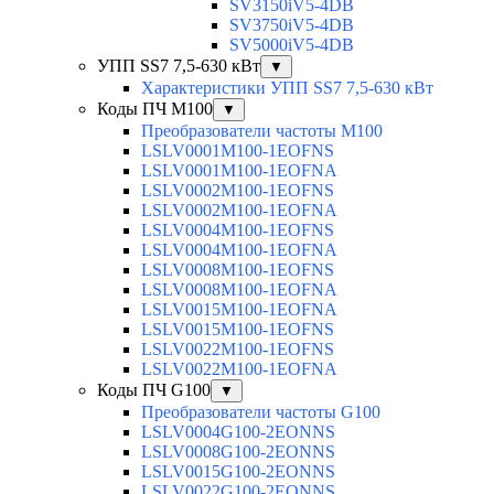
SV3150iV5-4DB
SV3750iV5-4DB
SV5000iV5-4DB
УПП SS7 7,5-630 кВт
▼
Характеристики УПП SS7 7,5-630 кВт
Коды ПЧ М100
▼
Преобразователи частоты M100
LSLV0001M100-1EOFNS
LSLV0001M100-1EOFNA
LSLV0002M100-1EOFNS
LSLV0002M100-1EOFNA
LSLV0004M100-1EOFNS
LSLV0004M100-1EOFNA
LSLV0008M100-1EOFNS
LSLV0008M100-1EOFNA
LSLV0015M100-1EOFNA
LSLV0015M100-1EOFNS
LSLV0022M100-1EOFNS
LSLV0022M100-1EOFNA
Коды ПЧ G100
▼
Преобразователи частоты G100
LSLV0004G100-2EONNS
LSLV0008G100-2EONNS
LSLV0015G100-2EONNS
LSLV0022G100-2EONNS