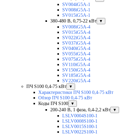
SV004iG5A-1
SV008iG5A-1
SV015iG5A-1
380-480 В, 0,75-22 кВт
▼
SV008iG5A-4
SV015iG5A-4
SV022iG5A-4
SV037iG5A-4
SV040iG5A-4
SV055iG5A-4
SV075iG5A-4
SV110iG5A-4
SV150iG5A-4
SV185iG5A-4
SV220iG5A-4
ПЧ S100 0,4-75 кВт
▼
Характеристики ПЧ S100 0,4-75 кВт
Обзор ПЧ S100 0,4-75 кВт
Коды ПЧ S100
▼
200-240 В, 1 фаза, 0,4-2,2 кВт
▼
LSLV0004S100-1
LSLV0008S100-1
LSLV0015S100-1
LSLV0022S100-1