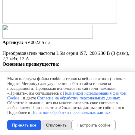
Артикул:
SV0022iS7-2
Преобразователь частоты LSis серии iS7
, 200-230 В (3 фазы),
2,2 кВт, 12 А.
Основные преимущества:
Постоянный момент / переменный крутящий
момент
Мы используем файлы cookie и сервисы веб-аналитики (включая
V/F-управление, полное векторное управление
с
Яндекс.Метрику) для улучшения работы сайта и анализа
контролем потокосцепления
посещаемости. Продолжая использовать сайт или нажимая
Высокоскоростной процессор DSP 150 MIPS
(миллион
«Принять», вы соглашаетесь с
Политикой использования файлов
операций в секунду)
Cookie
, и даете
Согласие на обработку персональных данных
.
Функции и возможности:
Контроль провисания
Обратите внимание, что вы можете отозвать свое согласие в
(натяжения), использование запаса кинетической
любое время. При нажатии «Отклонить» данные не собираются.
энергии, автоматическое определение параметров
Подробнее в
Политике обработки персональных данных
.
двигателя и т.п.
Принять все
Отклонить
Настроить cookie
Простое управление: функция “Легкий старт”,
функции
MACRO и User