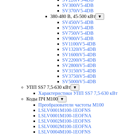
SV300iV5-4DB
SV370iV5-4DB
380-480 В, 45-500 кВт
▼
SV450iV5-4DB
SV550iV5-4DB
SV750iV5-4DB
SV900iV5-4DB
SV1100iV5-4DB
SV1320iV5-4DB
SV1600iV5-4DB
SV2200iV5-4DB
SV2800iV5-4DB
SV3150iV5-4DB
SV3750iV5-4DB
SV5000iV5-4DB
УПП SS7 7,5-630 кВт
▼
Характеристики УПП SS7 7,5-630 кВт
Коды ПЧ М100
▼
Преобразователи частоты M100
LSLV0001M100-1EOFNS
LSLV0001M100-1EOFNA
LSLV0002M100-1EOFNS
LSLV0002M100-1EOFNA
LSLV0004M100-1EOFNS