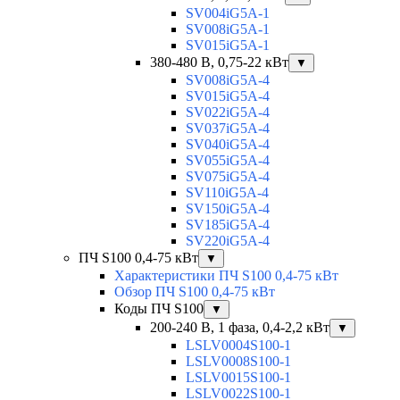
SV004iG5A-1
SV008iG5A-1
SV015iG5A-1
380-480 В, 0,75-22 кВт
▼
SV008iG5A-4
SV015iG5A-4
SV022iG5A-4
SV037iG5A-4
SV040iG5A-4
SV055iG5A-4
SV075iG5A-4
SV110iG5A-4
SV150iG5A-4
SV185iG5A-4
SV220iG5A-4
ПЧ S100 0,4-75 кВт
▼
Характеристики ПЧ S100 0,4-75 кВт
Обзор ПЧ S100 0,4-75 кВт
Коды ПЧ S100
▼
200-240 В, 1 фаза, 0,4-2,2 кВт
▼
LSLV0004S100-1
LSLV0008S100-1
LSLV0015S100-1
LSLV0022S100-1