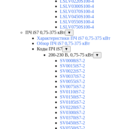
LSLV0220S100-4
LSLV0300S100-4
LSLV0370S100-4
LSLV0450S100-4
LSLV0550S100-4
LSLV0750S100-4
ПЧ iS7 0,75-375 кВт
▼
Характеристики ПЧ iS7 0,75-375 кВт
Обзор ПЧ iS7 0,75-375 кВт
Коды ПЧ iS7
▼
200-230 В, 0,75-75 кВт
▼
SV0008iS7-2
SV0015iS7-2
SV0022iS7-2
SV0037iS7-2
SV0055iS7-2
SV0075iS7-2
SV0110iS7-2
SV0150iS7-2
SV0185iS7-2
SV0220iS7-2
SV0300iS7-2
SV0370iS7-2
SV0450iS7-2
SV0550iS7-2