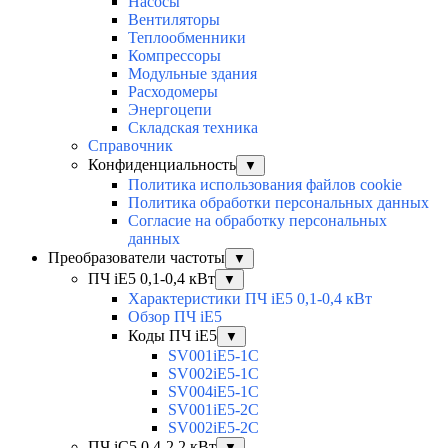
Насосы
Вентиляторы
Теплообменники
Компрессоры
Модульные здания
Расходомеры
Энергоцепи
Складская техника
Справочник
Конфиденциальность
▼
Политика использования файлов cookie
Политика обработки персональных данных
Согласие на обработку персональных
данных
Преобразователи частоты
▼
ПЧ iE5 0,1-0,4 кВт
▼
Характеристики ПЧ iE5 0,1-0,4 кВт
Обзор ПЧ iE5
Коды ПЧ iE5
▼
SV001iE5-1C
SV002iE5-1C
SV004iE5-1C
SV001iE5-2C
SV002iE5-2C
ПЧ iC5 0,4-2,2 кВт
▼