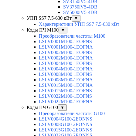
SV3150iV5-4DB
SV3750iV5-4DB
SV5000iV5-4DB
УПП SS7 7,5-630 кВт
▼
Характеристики УПП SS7 7,5-630 кВт
Коды ПЧ М100
▼
Преобразователи частоты M100
LSLV0001M100-1EOFNS
LSLV0001M100-1EOFNA
LSLV0002M100-1EOFNS
LSLV0002M100-1EOFNA
LSLV0004M100-1EOFNS
LSLV0004M100-1EOFNA
LSLV0008M100-1EOFNS
LSLV0008M100-1EOFNA
LSLV0015M100-1EOFNA
LSLV0015M100-1EOFNS
LSLV0022M100-1EOFNS
LSLV0022M100-1EOFNA
Коды ПЧ G100
▼
Преобразователи частоты G100
LSLV0004G100-2EONNS
LSLV0008G100-2EONNS
LSLV0015G100-2EONNS
LSLV0022G100-2EONNS