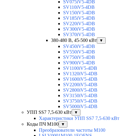
SV075iV5-4DB
SV110iV5-4DB
SV150iV5-4DB
SV185iV5-4DB
SV220iV5-4DB
SV300iV5-4DB
SV370iV5-4DB
380-480 В, 45-500 кВт
▼
SV450iV5-4DB
SV550iV5-4DB
SV750iV5-4DB
SV900iV5-4DB
SV1100iV5-4DB
SV1320iV5-4DB
SV1600iV5-4DB
SV2200iV5-4DB
SV2800iV5-4DB
SV3150iV5-4DB
SV3750iV5-4DB
SV5000iV5-4DB
УПП SS7 7,5-630 кВт
▼
Характеристики УПП SS7 7,5-630 кВт
Коды ПЧ М100
▼
Преобразователи частоты M100
LSLV0001M100-1EOFNS