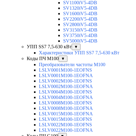
SV1100iV5-4DB
SV1320iV5-4DB
SV1600iV5-4DB
SV2200iV5-4DB
SV2800iV5-4DB
SV3150iV5-4DB
SV3750iV5-4DB
SV5000iV5-4DB
УПП SS7 7,5-630 кВт
▼
Характеристики УПП SS7 7,5-630 кВт
Коды ПЧ М100
▼
Преобразователи частоты M100
LSLV0001M100-1EOFNS
LSLV0001M100-1EOFNA
LSLV0002M100-1EOFNS
LSLV0002M100-1EOFNA
LSLV0004M100-1EOFNS
LSLV0004M100-1EOFNA
LSLV0008M100-1EOFNS
LSLV0008M100-1EOFNA
LSLV0015M100-1EOFNA
LSLV0015M100-1EOFNS
LSLV0022M100-1EOFNS
LSLV0022M100-1EOFNA
Коды ПЧ G100