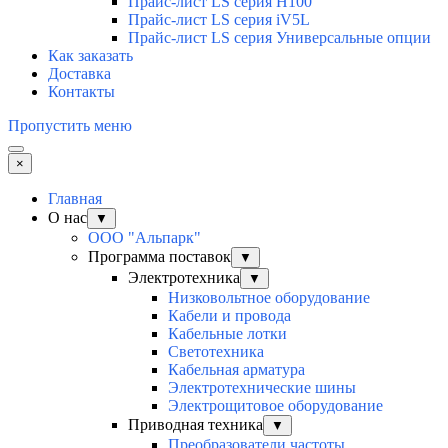
Прайс-лист LS серия H100
Прайс-лист LS серия iV5L
Прайс-лист LS серия Универсальные опции
Как заказать
Доставка
Контакты
Пропустить меню
×
Главная
О нас
▼
ООО "Альпарк"
Программа поставок
▼
Электротехника
▼
Низковольтное оборудование
Кабели и провода
Кабельные лотки
Светотехника
Кабельная арматура
Электротехнические шины
Электрощитовое оборудование
Приводная техника
▼
Преобразователи частоты