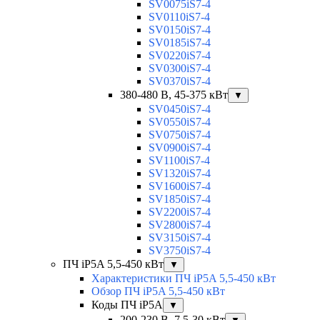
SV0075iS7-4
SV0110iS7-4
SV0150iS7-4
SV0185iS7-4
SV0220iS7-4
SV0300iS7-4
SV0370iS7-4
380-480 В, 45-375 кВт
▼
SV0450iS7-4
SV0550iS7-4
SV0750iS7-4
SV0900iS7-4
SV1100iS7-4
SV1320iS7-4
SV1600iS7-4
SV1850iS7-4
SV2200iS7-4
SV2800iS7-4
SV3150iS7-4
SV3750iS7-4
ПЧ iP5A 5,5-450 кВт
▼
Характеристики ПЧ iP5A 5,5-450 кВт
Обзор ПЧ iP5A 5,5-450 кВт
Коды ПЧ iP5A
▼
200-230 В, 7,5-30 кВт