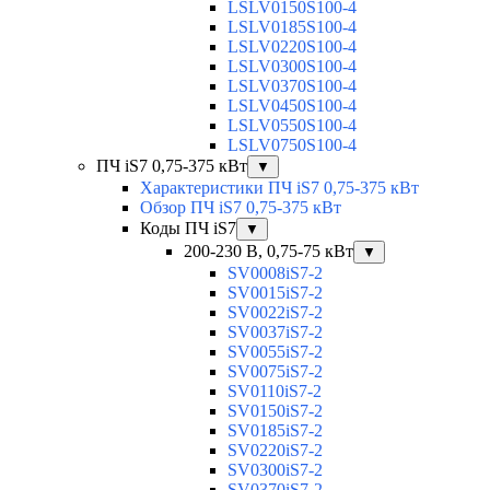
LSLV0150S100-4
LSLV0185S100-4
LSLV0220S100-4
LSLV0300S100-4
LSLV0370S100-4
LSLV0450S100-4
LSLV0550S100-4
LSLV0750S100-4
ПЧ iS7 0,75-375 кВт
▼
Характеристики ПЧ iS7 0,75-375 кВт
Обзор ПЧ iS7 0,75-375 кВт
Коды ПЧ iS7
▼
200-230 В, 0,75-75 кВт
▼
SV0008iS7-2
SV0015iS7-2
SV0022iS7-2
SV0037iS7-2
SV0055iS7-2
SV0075iS7-2
SV0110iS7-2
SV0150iS7-2
SV0185iS7-2
SV0220iS7-2
SV0300iS7-2
SV0370iS7-2