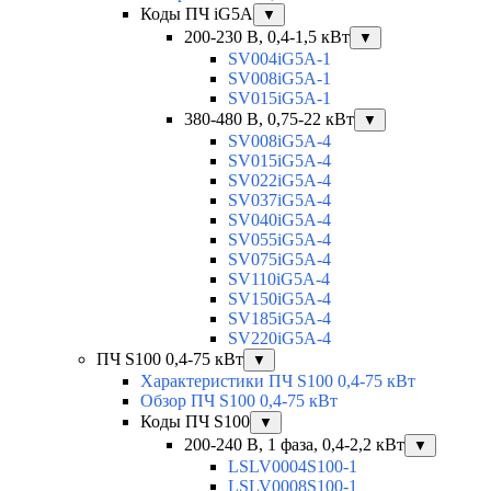
Коды ПЧ iG5A
▼
200-230 В, 0,4-1,5 кВт
▼
SV004iG5A-1
SV008iG5A-1
SV015iG5A-1
380-480 В, 0,75-22 кВт
▼
SV008iG5A-4
SV015iG5A-4
SV022iG5A-4
SV037iG5A-4
SV040iG5A-4
SV055iG5A-4
SV075iG5A-4
SV110iG5A-4
SV150iG5A-4
SV185iG5A-4
SV220iG5A-4
ПЧ S100 0,4-75 кВт
▼
Характеристики ПЧ S100 0,4-75 кВт
Обзор ПЧ S100 0,4-75 кВт
Коды ПЧ S100
▼
200-240 В, 1 фаза, 0,4-2,2 кВт
▼
LSLV0004S100-1
LSLV0008S100-1