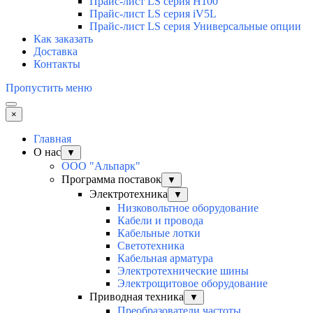
Прайс-лист LS серия H100
Прайс-лист LS серия iV5L
Прайс-лист LS серия Универсальные опции
Как заказать
Доставка
Контакты
Пропустить меню
×
Главная
О нас
▼
ООО "Альпарк"
Программа поставок
▼
Электротехника
▼
Низковольтное оборудование
Кабели и провода
Кабельные лотки
Светотехника
Кабельная арматура
Электротехнические шины
Электрощитовое оборудование
Приводная техника
▼
Преобразователи частоты