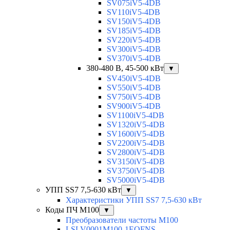
SV075iV5-4DB
SV110iV5-4DB
SV150iV5-4DB
SV185iV5-4DB
SV220iV5-4DB
SV300iV5-4DB
SV370iV5-4DB
380-480 В, 45-500 кВт
▼
SV450iV5-4DB
SV550iV5-4DB
SV750iV5-4DB
SV900iV5-4DB
SV1100iV5-4DB
SV1320iV5-4DB
SV1600iV5-4DB
SV2200iV5-4DB
SV2800iV5-4DB
SV3150iV5-4DB
SV3750iV5-4DB
SV5000iV5-4DB
УПП SS7 7,5-630 кВт
▼
Характеристики УПП SS7 7,5-630 кВт
Коды ПЧ М100
▼
Преобразователи частоты M100
LSLV0001M100-1EOFNS