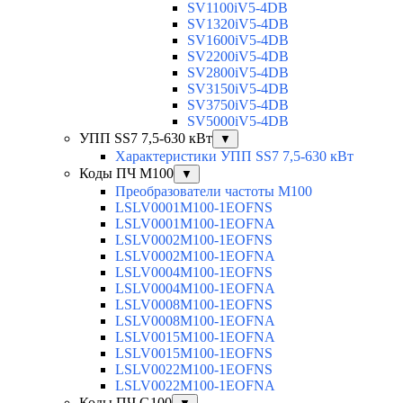
SV1100iV5-4DB
SV1320iV5-4DB
SV1600iV5-4DB
SV2200iV5-4DB
SV2800iV5-4DB
SV3150iV5-4DB
SV3750iV5-4DB
SV5000iV5-4DB
УПП SS7 7,5-630 кВт
▼
Характеристики УПП SS7 7,5-630 кВт
Коды ПЧ М100
▼
Преобразователи частоты M100
LSLV0001M100-1EOFNS
LSLV0001M100-1EOFNA
LSLV0002M100-1EOFNS
LSLV0002M100-1EOFNA
LSLV0004M100-1EOFNS
LSLV0004M100-1EOFNA
LSLV0008M100-1EOFNS
LSLV0008M100-1EOFNA
LSLV0015M100-1EOFNA
LSLV0015M100-1EOFNS
LSLV0022M100-1EOFNS
LSLV0022M100-1EOFNA
Коды ПЧ G100