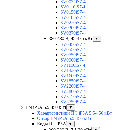
SV0075iS7-4
SV0110iS7-4
SV0150iS7-4
SV0185iS7-4
SV0220iS7-4
SV0300iS7-4
SV0370iS7-4
380-480 В, 45-375 кВт
▼
SV0450iS7-4
SV0550iS7-4
SV0750iS7-4
SV0900iS7-4
SV1100iS7-4
SV1320iS7-4
SV1600iS7-4
SV1850iS7-4
SV2200iS7-4
SV2800iS7-4
SV3150iS7-4
SV3750iS7-4
ПЧ iP5A 5,5-450 кВт
▼
Характеристики ПЧ iP5A 5,5-450 кВт
Обзор ПЧ iP5A 5,5-450 кВт
Коды ПЧ iP5A
▼
200-230 В, 7,5-30 кВт