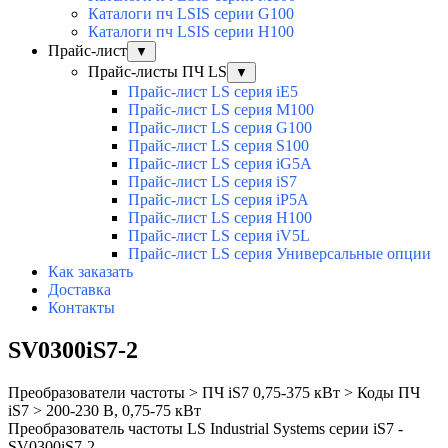
Каталоги пч LSIS серии G100
Каталоги пч LSIS серии H100
Прайс-лист
▼
Прайс-листы ПЧ LS
▼
Прайс-лист LS серия iE5
Прайс-лист LS серия M100
Прайс-лист LS серия G100
Прайс-лист LS серия S100
Прайс-лист LS серия iG5A
Прайс-лист LS серия iS7
Прайс-лист LS серия iP5A
Прайс-лист LS серия H100
Прайс-лист LS серия iV5L
Прайс-лист LS серия Универсальные опции
Как заказать
Доставка
Контакты
SV0300iS7-2
Преобразователи частоты > ПЧ iS7 0,75-375 кВт > Коды ПЧ
iS7 > 200-230 В, 0,75-75 кВт
Преобразователь частоты LS Industrial Systems серии iS7 -
SV0300iS7-2