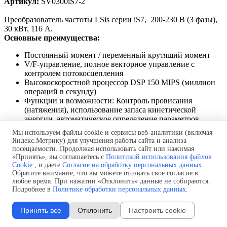
Артикул:
SV0300iS7-2
Преобразователь частоты LSis серии iS7
, 200-230 В (3 фазы),
30 кВт, 116 А.
Основные преимущества:
Постоянный момент / переменный крутящий
момент
V/F-управление, полное векторное управление
с
контролем потокосцепления
Высокоскоростной процессор DSP 150 MIPS
(миллион
операций в секунду)
Функции и возможности:
Контроль провисания
(натяжения), использование запаса кинетической
энергии, автоматическое определение параметров
двигателя и т.п.
Мы используем файлы cookie и сервисы веб-аналитики (включая
Яндекс.Метрику) для улучшения работы сайта и анализа
Простое управление: функция “Легкий старт”,
функции
посещаемости. Продолжая использовать сайт или нажимая
MACRO и User
«Принять», вы соглашаетесь с
Политикой использования файлов
Управление без датчиков и настройка параметров
для
Cookie
, и даете
Согласие на обработку персональных данных
.
второго двигателя
Обратите внимание, что вы можете отозвать свое согласие в
любое время. При нажатии «Отклонить» данные не собираются.
Степень защиты класса IP 54 (0,75 – 22 кВт)
Подробнее в
Политике обработки персональных данных
.
Интерфейс RS 485, протокол
коммуникации LS
Bus/Modbus RTU
Встроенный тормозной модуль (0,75 – 22 кВт)
Принять все
Отклонить
Настроить cookie
Возможность установки фильтра EMC (0,75 – 22 кВт)