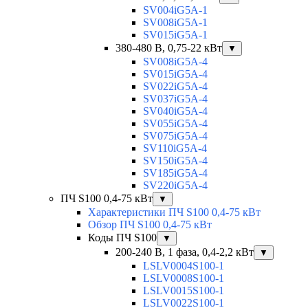
SV004iG5A-1
SV008iG5A-1
SV015iG5A-1
380-480 В, 0,75-22 кВт
▼
SV008iG5A-4
SV015iG5A-4
SV022iG5A-4
SV037iG5A-4
SV040iG5A-4
SV055iG5A-4
SV075iG5A-4
SV110iG5A-4
SV150iG5A-4
SV185iG5A-4
SV220iG5A-4
ПЧ S100 0,4-75 кВт
▼
Характеристики ПЧ S100 0,4-75 кВт
Обзор ПЧ S100 0,4-75 кВт
Коды ПЧ S100
▼
200-240 В, 1 фаза, 0,4-2,2 кВт
▼
LSLV0004S100-1
LSLV0008S100-1
LSLV0015S100-1
LSLV0022S100-1