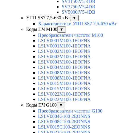
SV3150iV5-4DB
SV3750iV5-4DB
SV5000iV5-4DB
УПП SS7 7,5-630 кВт
▼
Характеристики УПП SS7 7,5-630 кВт
Коды ПЧ М100
▼
Преобразователи частоты M100
LSLV0001M100-1EOFNS
LSLV0001M100-1EOFNA
LSLV0002M100-1EOFNS
LSLV0002M100-1EOFNA
LSLV0004M100-1EOFNS
LSLV0004M100-1EOFNA
LSLV0008M100-1EOFNS
LSLV0008M100-1EOFNA
LSLV0015M100-1EOFNA
LSLV0015M100-1EOFNS
LSLV0022M100-1EOFNS
LSLV0022M100-1EOFNA
Коды ПЧ G100
▼
Преобразователи частоты G100
LSLV0004G100-2EONNS
LSLV0008G100-2EONNS
LSLV0015G100-2EONNS
LSLV0022G100-2EONNS