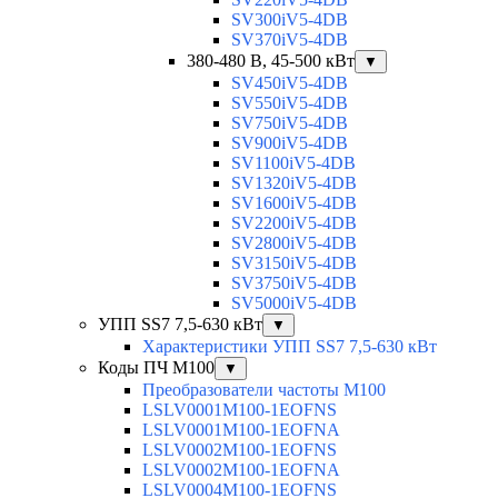
SV300iV5-4DB
SV370iV5-4DB
380-480 В, 45-500 кВт
▼
SV450iV5-4DB
SV550iV5-4DB
SV750iV5-4DB
SV900iV5-4DB
SV1100iV5-4DB
SV1320iV5-4DB
SV1600iV5-4DB
SV2200iV5-4DB
SV2800iV5-4DB
SV3150iV5-4DB
SV3750iV5-4DB
SV5000iV5-4DB
УПП SS7 7,5-630 кВт
▼
Характеристики УПП SS7 7,5-630 кВт
Коды ПЧ М100
▼
Преобразователи частоты M100
LSLV0001M100-1EOFNS
LSLV0001M100-1EOFNA
LSLV0002M100-1EOFNS
LSLV0002M100-1EOFNA
LSLV0004M100-1EOFNS