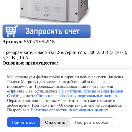
Артикул:
SV037iV5-2DB
Преобразователь частоты LSis серии iV5
, 200-230 В (3 фазы),
3,7 кВт, 16 А.
Основные преимущества:
Контроль потокосцепления
Мы используем файлы cookie и сервисы веб-аналитики (включая
Высокий крутящий момент на нулевой скорости
Яндекс.Метрику) для улучшения работы сайта и анализа
Прецизионное управление скоростью и
посещаемости. Продолжая использовать сайт или нажимая
позиционированием
«Принять», вы соглашаетесь с
Политикой использования файлов
Автоматическое определение параметров
двигателя
Cookie
, и даете
Согласие на обработку персональных данных
.
Контроль позиции по сигналу с энкодера
Обратите внимание, что вы можете отозвать свое согласие в
Специальные функции для различных областей
любое время. При нажатии «Отклонить» данные не собираются.
применения: у
равновешивание нагрузки, функция
Подробнее в
Политике обработки персональных данных
.
расчета диаметра / конуса, функция компенсации
инерции, функция быстрой остановки и пр.
Принять все
Отклонить
Настроить cookie
Встроенный тормозной модуль (2,2 – 22 кВт)