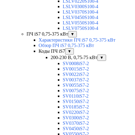
LSLV0220S100-4
LSLV0300S100-4
LSLV0370S100-4
LSLV0450S100-4
LSLV0550S100-4
LSLV0750S100-4
ПЧ iS7 0,75-375 кВт
▼
Характеристики ПЧ iS7 0,75-375 кВт
Обзор ПЧ iS7 0,75-375 кВт
Коды ПЧ iS7
▼
200-230 В, 0,75-75 кВт
▼
SV0008iS7-2
SV0015iS7-2
SV0022iS7-2
SV0037iS7-2
SV0055iS7-2
SV0075iS7-2
SV0110iS7-2
SV0150iS7-2
SV0185iS7-2
SV0220iS7-2
SV0300iS7-2
SV0370iS7-2
SV0450iS7-2
SV0550iS7-2