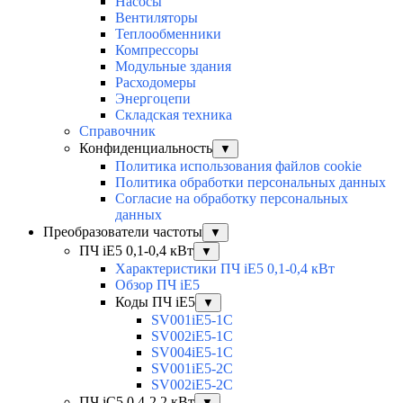
Насосы
Вентиляторы
Теплообменники
Компрессоры
Модульные здания
Расходомеры
Энергоцепи
Складская техника
Справочник
Конфиденциальность
▼
Политика использования файлов cookie
Политика обработки персональных данных
Согласие на обработку персональных
данных
Преобразователи частоты
▼
ПЧ iE5 0,1-0,4 кВт
▼
Характеристики ПЧ iE5 0,1-0,4 кВт
Обзор ПЧ iE5
Коды ПЧ iE5
▼
SV001iE5-1C
SV002iE5-1C
SV004iE5-1C
SV001iE5-2C
SV002iE5-2C
ПЧ iC5 0,4-2,2 кВт
▼