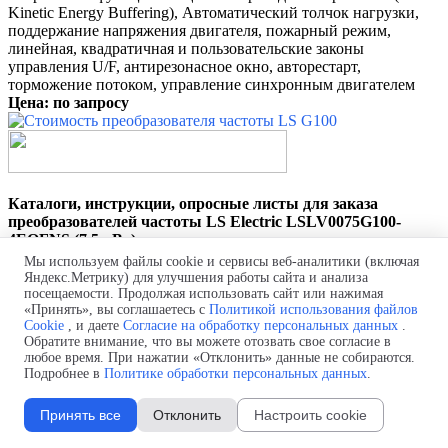
Kinetic Energy Buffering), Автоматический толчок нагрузки,
поддержание напряжения двигателя, пожарный режим,
линейная, квадратичная и пользовательские законы
управления U/F, антирезонасное окно, авторестарт,
торможение потоком, управление синхронным двигателем
Цена: по запросу
Каталоги, инструкции, опросные листы для заказа
преобразователей частоты
LS Electric LSLV0075G100-
4EOFNS (7,5 кВт)
Мы используем файлы cookie и сервисы веб-аналитики (включая
Яндекс.Метрику) для улучшения работы сайта и анализа
посещаемости. Продолжая использовать сайт или нажимая
«Принять», вы соглашаетесь с
Политикой использования файлов
Cookie
, и даете
Согласие на обработку персональных данных
.
Обратите внимание, что вы можете отозвать свое согласие в
Каталог Преобразователи частоты LS Electric G100
любое время. При нажатии «Отклонить» данные не собираются.
Руководство пользователя
LSLV-G100
Подробнее в
Политике обработки персональных данных
.
Опросный лист для заказа преобразователя частоты
Руководство пользователя
LSLV-G100 (RUS)
Принять все
Отклонить
Настроить cookie
Политика обработки персональных данных
Согласие на обработку персональных данных