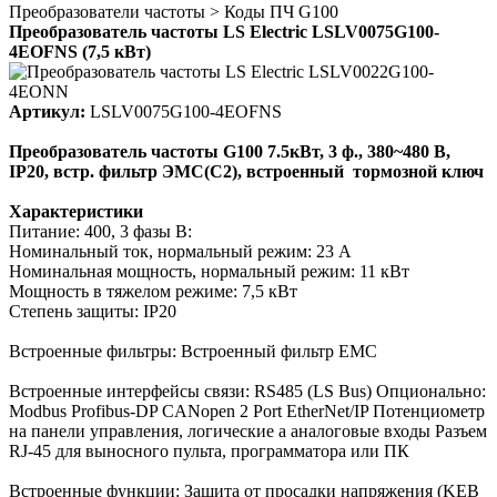
Преобразователи частоты > Коды ПЧ G100
Преобразователь частоты LS Electric LSLV0075G100-
4EOFNS (7,5 кВт)
Артикул:
LSLV0075G100-4EOFNS
Преобразователь частоты G100 7.5кВт, 3 ф., 380~480 В,
IP20, встр. фильтр ЭМС(C2), встроенный тормозной ключ
Характеристики
Питание:
400, 3 фазы
В:
Номинальный ток, нормальный режим: 23 А
Номинальная мощность, нормальный режим: 11 кВт
Мощность в тяжелом режиме: 7,5 кВт
Степень защиты:
IP20
Встроенные фильтры:
Встроенный фильтр EMC
Встроенные интерфейсы связи:
RS485 (LS Bus) Опционально:
Modbus Profibus-DP CANopen 2 Port EtherNet/IP Потенциометр
на панели управления, логические а аналоговые входы Разъем
RJ-45 для выносного пульта, программатора или ПК
Встроенные функции:
Защита от просадки напряжения (KEB