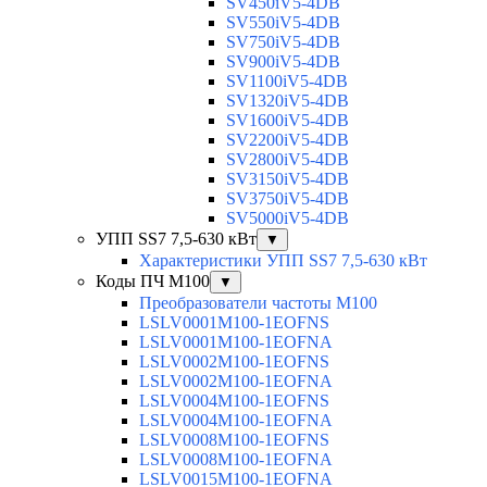
SV450iV5-4DB
SV550iV5-4DB
SV750iV5-4DB
SV900iV5-4DB
SV1100iV5-4DB
SV1320iV5-4DB
SV1600iV5-4DB
SV2200iV5-4DB
SV2800iV5-4DB
SV3150iV5-4DB
SV3750iV5-4DB
SV5000iV5-4DB
УПП SS7 7,5-630 кВт
▼
Характеристики УПП SS7 7,5-630 кВт
Коды ПЧ М100
▼
Преобразователи частоты M100
LSLV0001M100-1EOFNS
LSLV0001M100-1EOFNA
LSLV0002M100-1EOFNS
LSLV0002M100-1EOFNA
LSLV0004M100-1EOFNS
LSLV0004M100-1EOFNA
LSLV0008M100-1EOFNS
LSLV0008M100-1EOFNA
LSLV0015M100-1EOFNA