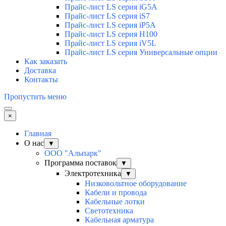
Прайс-лист LS серия iG5A
Прайс-лист LS серия iS7
Прайс-лист LS серия iP5A
Прайс-лист LS серия H100
Прайс-лист LS серия iV5L
Прайс-лист LS серия Универсальные опции
Как заказать
Доставка
Контакты
Пропустить меню
×
Главная
О нас
▼
ООО "Альпарк"
Программа поставок
▼
Электротехника
▼
Низковольтное оборудование
Кабели и провода
Кабельные лотки
Светотехника
Кабельная арматура